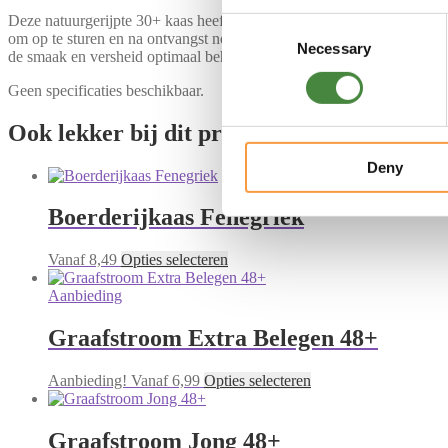
Deze natuurgerijpte 30+ kaas heeft een volle en pittige smaak die ied
Consent
om op te sturen en na ontvangst nog minimaal 6 weken houdbaar blijft.
Necessary
Selection
de smaak en versheid optimaal behouden blijven. Geniet van deze smaa
Geen specificaties beschikbaar.
Ook lekker bij dit product
Deny
Boerderijkaas Fenegriek
Dit
Vanaf
8,49
Opties selecteren
product
heeft
Aanbieding
meerdere
variaties.
Graafstroom Extra Belegen 48+
Deze
optie
Dit
Aanbieding!
Vanaf
6,99
Opties selecteren
kan
product
gekozen
heeft
worden
meerdere
Graafstroom Jong 48+
op