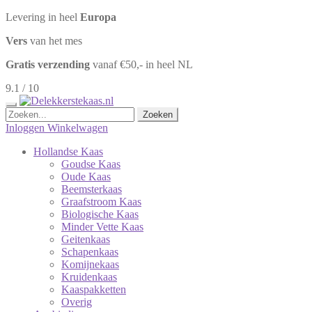
Levering in heel
Europa
Vers
van het mes
Gratis verzending
vanaf €50,- in heel NL
9.1 / 10
Zoeken
Zoeken
naar:
Inloggen
Winkelwagen
Hollandse Kaas
Goudse Kaas
Oude Kaas
Beemsterkaas
Graafstroom Kaas
Biologische Kaas
Minder Vette Kaas
Geitenkaas
Schapenkaas
Komijnekaas
Kruidenkaas
Kaaspakketten
Overig