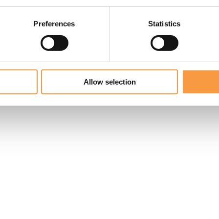
ere kaasliefhebber zal waarderen. De hele kaas weegt minimaal 10,5 kil
 Je kunt kiezen of je de hele kaas wilt ontvangen, of liever stukken be
Preferences
Statistics
kvolle kaas precies zoals u het wilt!
Allow selection