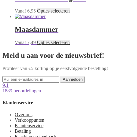
variaties.
de
Deze
productpagina
Dit
Vanaf
6,95
Opties selecteren
optie
product
kan
heeft
gekozen
meerdere
Maasdammer
worden
variaties.
op
Deze
de
Dit
Vanaf
7,49
Opties selecteren
optie
productpagina
product
kan
heeft
Meld u aan voor de nieuwsbrief!
gekozen
meerdere
worden
variaties.
op
Profiteer van €5 korting op je eerstvolgende bestelling!
Deze
de
optie
productpagina
Aanmelden
kan
9,1
gekozen
1889 beoordelingen
worden
op
de
Klantenservice
productpagina
Over ons
Verkooppunten
Klantenservice
Betaling
Klachten en feedback