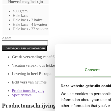
Hoeveel mag het zijn
400 gram
Hele kaas
Hele kaas - 2 halve
Hele kaas - 4 kwarten
Hele kaas - 22 stukken
Aantal
Toevoegen aan winkelwagen
Gratis verzending
vanaf €50,- in heel NL
Vacuüm verpakt, dus
lekker lang houdbaar
Consent
Levering in
heel Europa
Écht
vers
van het mes
Deze website gebruikt cook
Productomschrijving
We use cookies to personalis
Specificaties
information about your use of
Productomschrijving
other information that you’ve