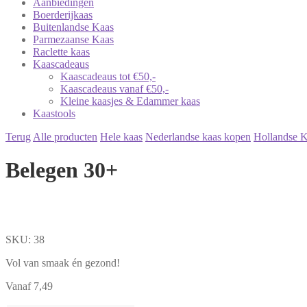
Aanbiedingen
Boerderijkaas
Buitenlandse Kaas
Parmezaanse Kaas
Raclette kaas
Kaascadeaus
Kaascadeaus tot €50,-
Kaascadeaus vanaf €50,-
Kleine kaasjes & Edammer kaas
Kaastools
Terug
Alle producten
Hele kaas
Nederlandse kaas kopen
Hollandse 
Belegen 30+
SKU: 38
Vol van smaak én gezond!
Vanaf
7,49